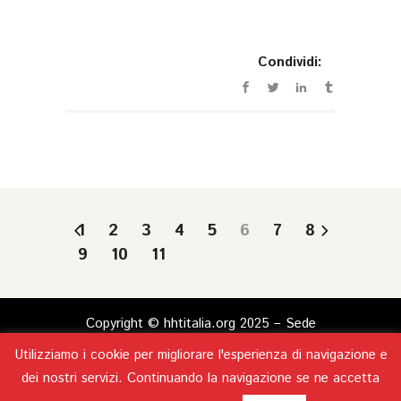
Condividi:
1
2
3
4
5
6
7
8
9
10
11
Copyright © hhtitalia.org 2025 – Sede
legale: Lungomare Duca degli Abruzzi 84 –
Utilizziamo i cookie per migliorare l'esperienza di navigazione e
00121 Roma – Codice Fiscale 93301800723 –
Privacy
dei nostri servizi. Continuando la navigazione se ne accetta