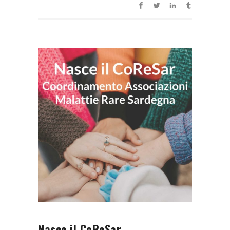
Nasce il CoReSar –